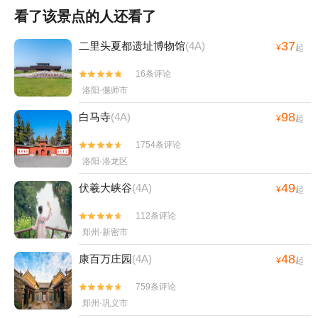
看了该景点的人还看了
37
二里头夏都遗址博物馆
(4A)
¥
起
16条评论


洛阳·偃师市
98
白马寺
(4A)
¥
起
1754条评论


洛阳·洛龙区
49
伏羲大峡谷
(4A)
¥
起
112条评论


郑州·新密市
48
康百万庄园
(4A)
¥
起
759条评论


郑州·巩义市