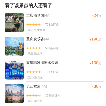
看了该景点的人还看了
24
重庆动物园
(4A)
¥
起
728条评论


重庆·九龙坡区
198
重庆欢乐谷
(4A)
¥
起
589条评论


重庆·渝北区
130
重庆玛雅海滩水公园
¥
起
701条评论


重庆·渝北区
30
长江索道
(4A)
¥
起
3548条评论


重庆·渝中区