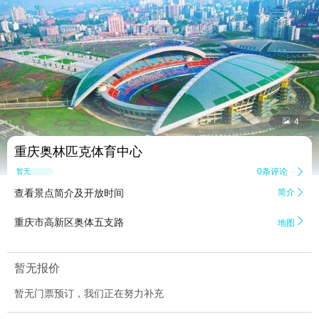


4
重庆奥林匹克体育中心
0条评论

暂无点评
查看景点简介及开放时间
简介


重庆市高新区奥体五支路
地图
暂无报价
暂无门票预订，我们正在努力补充