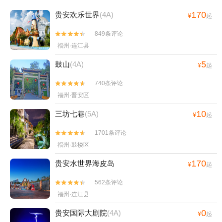
170
贵安欢乐世界
(4A)
¥
起
849条评论


福州·连江县
5
鼓山
(4A)
¥
起
740条评论


福州·晋安区
10
三坊七巷
(5A)
¥
起
1701条评论


福州·鼓楼区
170
贵安水世界海皮岛
¥
起
562条评论


福州·连江县
0
贵安国际大剧院
(4A)
¥
起