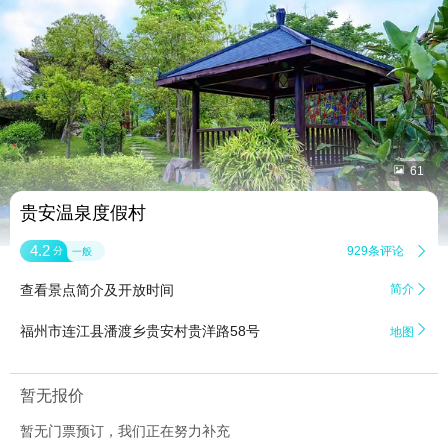


61
贵安温泉度假村
4.2
929条评论

分
一般
查看景点简介及开放时间
简介


福州市连江县潘渡乡贵安村贵洋路58号
地图
暂无报价
暂无门票预订，我们正在努力补充