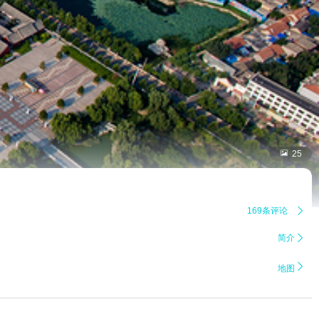

25
169条评论

简介


地图