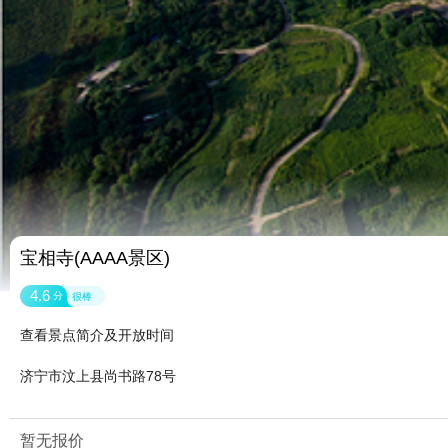
宝相寺(AAAA景区)
4.6
分
很棒
查看景点简介及开放时间
济宁市汶上县尚书路78号
暂无报价