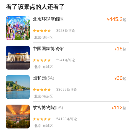
看了该景点的人还看了
445.2
北京环球度假区
¥
起
3923条评论


北京·通州区
15
中国国家博物馆
¥
起
5941条评论


北京·东城区
30
颐和园
(5A)
¥
起
33699条评论


北京·海淀区
112
故宫博物院
(5A)
¥
起
54123条评论


北京·东城区