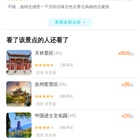
不错，值得去感受一下古韵古味古色古香古风格的古建筑
查看全部点评

看了该景点的人还看了
805
天祥景区
(4A)
¥
起
1条评论


吉安·吉安县
35
吉州窑景区
(4A)
¥
起
9条评论


吉安·吉安县
20
中国进士文化园
(4A)
¥
起
0条评论


吉安·吉水县