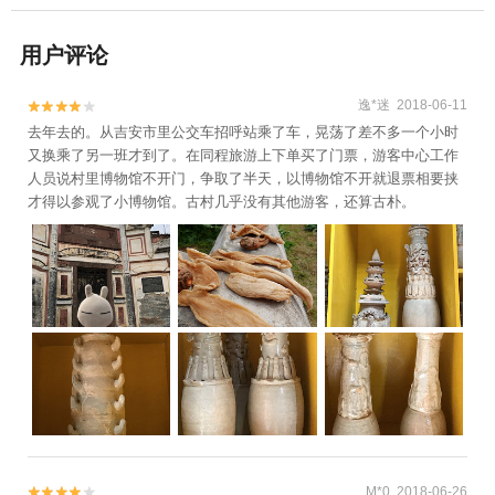
用户评论
逸*迷 2018-06-11


去年去的。从吉安市里公交车招呼站乘了车，晃荡了差不多一个小时
又换乘了另一班才到了。在同程旅游上下单买了门票，游客中心工作
人员说村里博物馆不开门，争取了半天，以博物馆不开就退票相要挟
才得以参观了小博物馆。古村几乎没有其他游客，还算古朴。
M*0 2018-06-26

