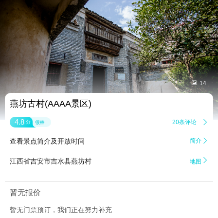


14
燕坊古村(AAAA景区)
4.8
20条评论

分
很棒
查看景点简介及开放时间
简介


江西省吉安市吉水县燕坊村
地图
暂无报价
暂无门票预订，我们正在努力补充