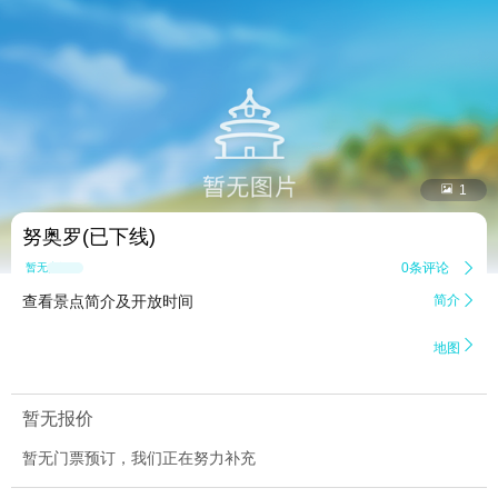


1
努奥罗(已下线)
0条评论

暂无点评
查看景点简介及开放时间
简介


地图
暂无报价
暂无门票预订，我们正在努力补充