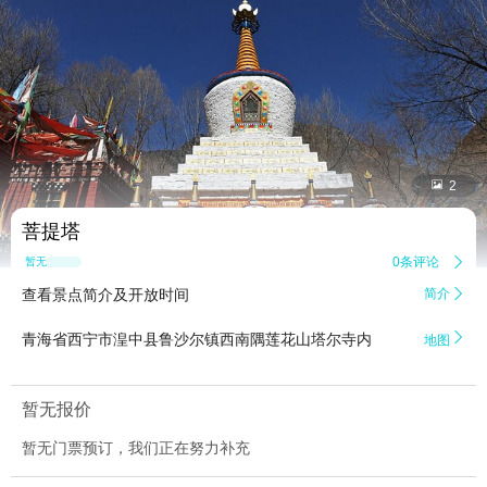


2
菩提塔
0条评论

暂无点评
查看景点简介及开放时间
简介


青海省西宁市湟中县鲁沙尔镇西南隅莲花山塔尔寺内
地图
暂无报价
暂无门票预订，我们正在努力补充