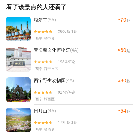
看了该景点的人还看了
70
塔尔寺
(5A)
¥
起
3600条评论


西宁·湟中县
60
青海藏文化博物院
(4A)
¥
起
198条评论


西宁·西宁市区
30
西宁野生动物园
(4A)
¥
起
927条评论


西宁·城西区
54
日月山
(4A)
¥
起
1729条评论


西宁·湟源县