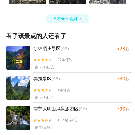
查看全部点评

看了该景点的人还看了
28
水锦顺庄景区
(4A)
¥
起
22条评论


南宁·马山县
80
弄拉景区
(4A)
¥
起
1条评论


南宁·马山县
90
南宁大明山风景旅游区
(4A)
¥
起
1120条评论


南宁·武鸣县