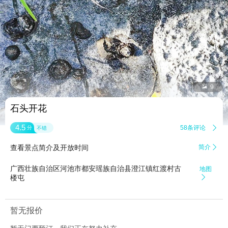


9
石头开花
4.5
58条评论

分
不错
查看景点简介及开放时间
简介

广西壮族自治区河池市都安瑶族自治县澄江镇红渡村古
地图
楼屯

暂无报价