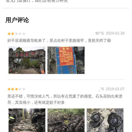
暂无门票预订，我们正在努力补充
用户评论
独*鸟 2024-01-28


好不容易顺着导航来了，景点在村子里路很窄，竟然关闭了😅
_*6 2019-01-07


景还不错，可惜没啥人气，所以有点荒废了的感觉。石头花拍出来漂
亮，其实很小，还有就是蚊子好多