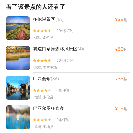
看了该景点的人还看了
38
多伦湖景区
(4A)
¥
起
194条评论


锡盟·多伦县
80
御道口草原森林风景区
(4A)
¥
起
164条评论


承德·木兰围场
35
山西会馆
(3A)
¥
起
0条评论


锡盟·多伦县
58
巴亚尔图狂欢夜
¥
起
0条评论


承德·围场县