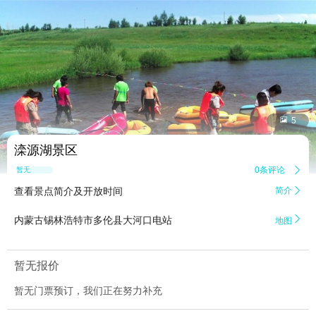


5
滦源湖景区
0条评论

暂无点评
查看景点简介及开放时间
简介


内蒙古锡林浩特市多伦县大河口电站
地图
暂无报价
暂无门票预订，我们正在努力补充