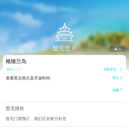


1
格陵兰岛
0条评论

暂无点评
查看景点简介及开放时间
简介


地图
暂无报价
暂无门票预订，我们正在努力补充