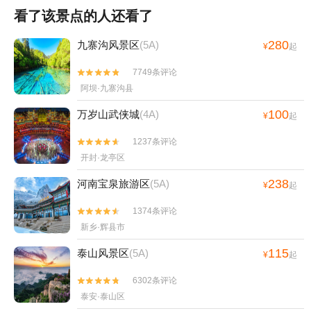
看了该景点的人还看了
280
九寨沟风景区
(5A)
¥
起
7749条评论


阿坝·九寨沟县
100
万岁山武侠城
(4A)
¥
起
1237条评论


开封·龙亭区
238
河南宝泉旅游区
(5A)
¥
起
1374条评论


新乡·辉县市
115
泰山风景区
(5A)
¥
起
6302条评论


泰安·泰山区