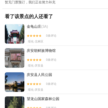
暂无门票预订，我们正在努力补充
看了该景点的人还看了
金龟山庄
(3A)
0条评论


绥化·北林区
庆安朝鲜族博物馆
0条评论


绥化·庆安县
庆安县人民公园
0条评论


绥化·庆安县
望龙山国家森林公园