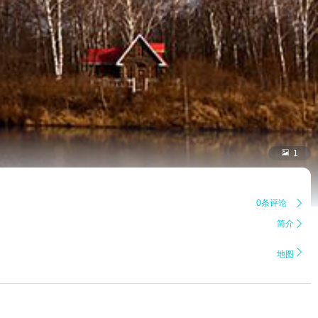

1
0条评论

简介


地图