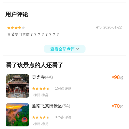
用户评论
e*0 2020-01-22


春节要门票麽？？？？？？？？
查看全部点评

看了该景点的人还看了
98
灵光寺
(4A)
¥
起
154条评论


梅州·梅县
70
雁南飞茶田景区
(5A)
¥
起
375条评论


梅州·梅县