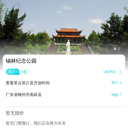


1
锡林纪念公园
4.0
1条评论

分
一般
查看景点简介及开放时间
简介


广东省梅州市蕉岭县
地图
暂无报价
暂无门票预订，我们正在努力补充