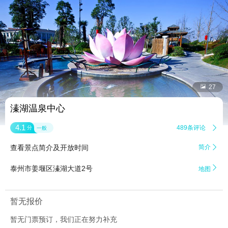


27
溱湖温泉中心
4.1
489条评论

分
一般
查看景点简介及开放时间
简介


泰州市姜堰区溱湖大道2号
地图
暂无报价
暂无门票预订，我们正在努力补充