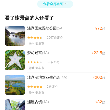
查看全部点评

看了该景点的人还看了
72
溱湖国家湿地公园
(5A)
¥
起
1667条评论


泰州·姜堰市
22.5
梦幻迷宫
(4A)
¥
起
32条评论


盐城·大丰市
200
溱湖湿地农业生态园
(4A)
¥
起
2条评论


泰州·姜堰市
32
溱潼古镇
(4A)
¥
起