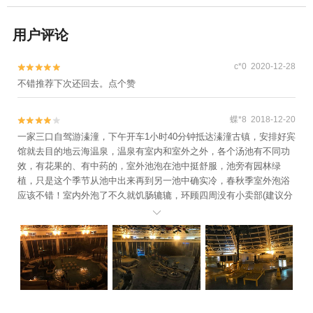
用户评论
c*0 2020-12-28


不错推荐下次还回去。点个赞
蝶*8 2018-12-20


一家三口自驾游溱潼，下午开车1小时40分钟抵达溱潼古镇，安排好宾
馆就去目的地云海温泉，温泉有室内和室外之外，各个汤池有不同功
效，有花果的、有中药的，室外池泡在池中挺舒服，池旁有园林绿
植，只是这个季节从池中出来再到另一池中确实冷，春秋季室外泡浴
应该不错！室内外泡了不久就饥肠辘辘，环顾四周没有小卖部(建议分
区设置，给顾客提供便利)，只得冲淋换装到美食区茶吧，可惜东西不

多，随便点了两份小吃送到休息大厅，伴着赠送的饮料和桔子垫了下
饥，最后还是到小镇上吃了晚饭，也许不是节假日的缘故，人少显得
有些冷清，下次寻个天然温泉去感受下！