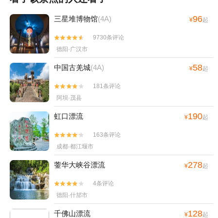
96
三星堆博物馆
(4A)
¥
起
9730条评论


德阳·广汉市
58
中国古羌城
(4A)
¥
起
181条评论


阿坝·茂县
190
虹口漂流
¥
起
163条评论


成都·都江堰市
278
蓥华大峡谷漂流
¥
起
4条评论


德阳·什邡市
128
千佛山漂流
¥
起