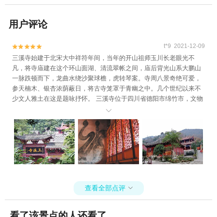
用户评论
t*9 2021-12-09


三溪寺始建于北宋大中祥符年间，当年的开山祖师玉川长老眼光不
凡，将寺庙建在这个环山面湖、清流翠帐之间，庙后背光山系大鹏山
一脉跌顿而下，龙曲水绕沙聚球檐，虎转琴案。寺周八景奇绝可爱，
参天楠木、银杏浓荫蔽日，将古寺笼罩于青幽之中。几个世纪以来不
少文人雅土在这是题咏抒怀。 三溪寺位于四川省德阳市绵竹市，文物
遗址年代判定为明至清。2012年7月16日公布为第八批四川省文物保

护单位。 三溪寺面积约9000平方米，寺内有弥勒殿、观音殿、大佛
殿、祖师殿及僧舍客房等建筑，在观音殿两壁尚存元代巴图鲁汉手
书“龙虎”二字，字径约五米之巨，一笔挥成，似龙蛇卷曲，遒劲而苍
古。
查看全部点评

看了该景点的人还看了