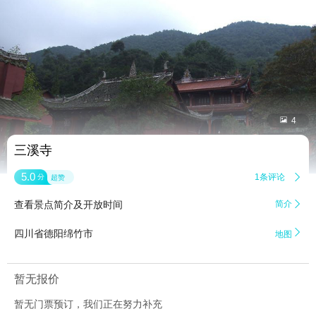


4
三溪寺
5.0
1条评论

分
超赞
查看景点简介及开放时间
简介


四川省德阳绵竹市
地图
暂无报价
暂无门票预订，我们正在努力补充