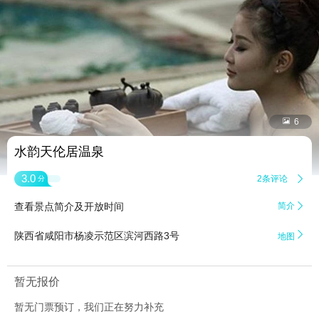


6
水韵天伦居温泉
3.0
2条评论

分
查看景点简介及开放时间
简介


陕西省咸阳市杨凌示范区滨河西路3号
地图
暂无报价
暂无门票预订，我们正在努力补充