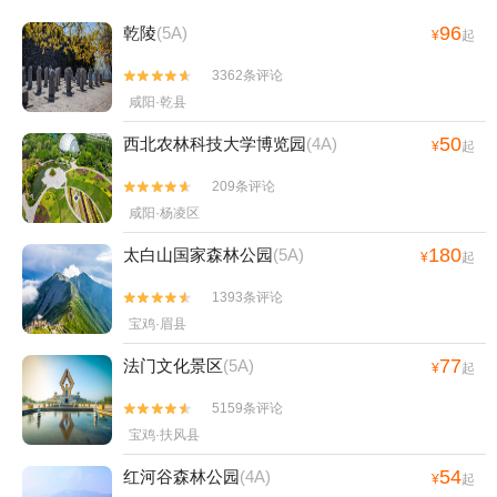
96
乾陵
(5A)
¥
起
3362条评论


咸阳·乾县
50
西北农林科技大学博览园
(4A)
¥
起
209条评论


咸阳·杨凌区
180
太白山国家森林公园
(5A)
¥
起
1393条评论


宝鸡·眉县
77
法门文化景区
(5A)
¥
起
5159条评论


宝鸡·扶风县
54
红河谷森林公园
(4A)
¥
起