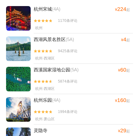
224
杭州宋城
(4A)
¥
起
1170条评论


杭州
4
西湖风景名胜区
(5A)
¥
起
9425条评论


杭州·西湖区
60
西溪国家湿地公园
(5A)
¥
起
5874条评论


杭州·西湖区
160
杭州乐园
(4A)
¥
起
1994条评论


杭州·萧山区
29
灵隐寺
¥
起