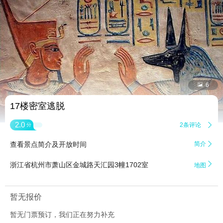


6
17楼密室逃脱
2.0
2条评论

分
查看景点简介及开放时间
简介


浙江省杭州市萧山区金城路天汇园3幢1702室
地图
暂无报价
暂无门票预订，我们正在努力补充