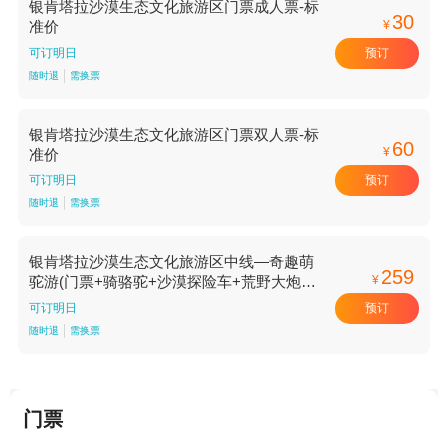
银肯塔拉沙漠生态文化旅游区门票成人票-标
30
¥
准价
预订
可订明日
随时退
需换票
银肯塔拉沙漠生态文化旅游区门票双人票-标
60
¥
准价
预订
可订明日
随时退
需换票
银肯塔拉沙漠生态文化旅游区中线—奇趣萌
259
¥
驼游(门票+骑骆驼+沙漠探险车+荒野大炮
+景区内往返交通)不限人群-标准价
预订
可订明日
随时退
需换票
门票