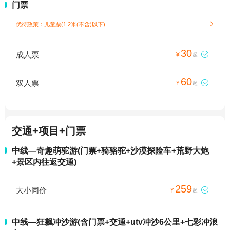
门票
优待政策：儿童票(1.2米(不含)以下)

30
成人票

¥
起
60
双人票

¥
起
交通+项目+门票
中线—奇趣萌驼游(门票+骑骆驼+沙漠探险车+荒野大炮
+景区内往返交通)
259
大小同价

¥
起
中线—狂飙冲沙游(含门票+交通+utv冲沙6公里+七彩冲浪