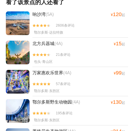
看了该景点的人还看了
120
响沙湾
(5A)
¥
起
2606条评论


鄂尔多斯·达拉特旗
15
北方兵器城
(4A)
¥
起
21条评论


包头·青山区
99
万家惠欢乐世界
(4A)
¥
起
57条评论


鄂尔多斯·东胜区
130
鄂尔多斯野生动物园
(4A)
¥
起
195条评论


鄂尔多斯·东胜区