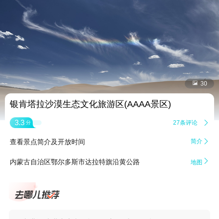


30
银肯塔拉沙漠生态文化旅游区(AAAA景区)
3.3
27条评论

分
查看景点简介及开放时间
简介


内蒙古自治区鄂尔多斯市达拉特旗沿黄公路
地图