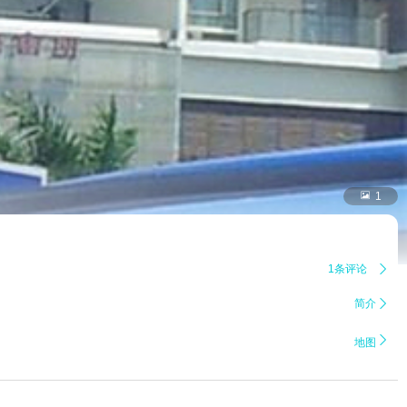

1
1条评论

简介


地图