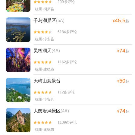
杭州·桐庐县
98
虎啸峡激流探险漂流
¥
起
209条评论


杭州·桐庐县
45.5
千岛湖景区
(5A)
¥
起
6184条评论


杭州·淳安县
74
灵栖洞天
(4A)
¥
起
1162条评论


杭州·建德市
50
天屿山观景台
¥
起
112条评论


杭州·淳安县
74
大慈岩风景区
(4A)