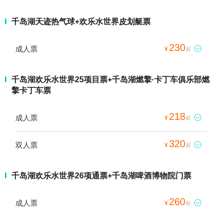
千岛湖天迹热气球+欢乐水世界皮划艇票
230
成人票

¥
起
千岛湖欢乐水世界25项目票+千岛湖燃擎·卡丁车俱乐部燃
擎卡丁车票
218
成人票

¥
起
320
双人票

¥
起
千岛湖欢乐水世界26项通票+千岛湖啤酒博物院门票
260
成人票

¥
起