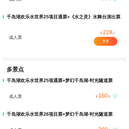
千岛湖欢乐水世界25项目通票+《水之灵》水舞台演出票
228
¥
起
成人票
查看
多景点
千岛湖欢乐水世界25项通票+梦幻千岛湖·时光隧道票
160
成人票

¥
起
千岛湖欢乐水世界26项目票+梦幻千岛湖·时光隧道票