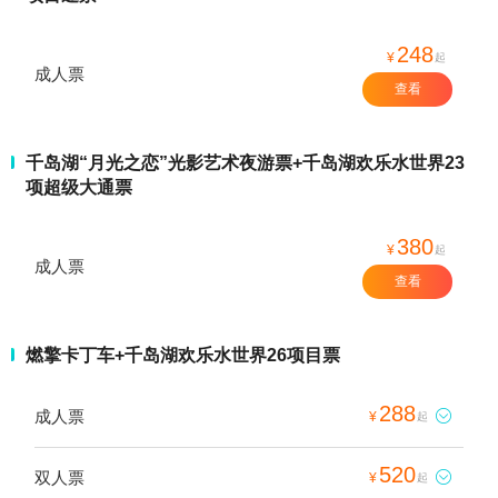
248
¥
起
成人票
查看
千岛湖“月光之恋”光影艺术夜游票+千岛湖欢乐水世界23
项超级大通票
380
¥
起
成人票
查看
燃擎卡丁车+千岛湖欢乐水世界26项目票
288
成人票

¥
起
520
双人票

¥
起