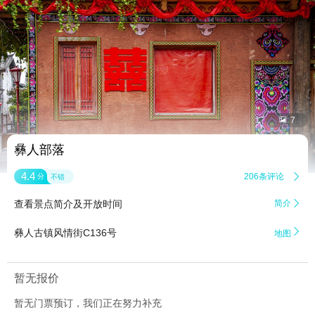


7
彝人部落
4.4
206条评论

分
不错
查看景点简介及开放时间
简介


彝人古镇风情街C136号
地图
暂无报价
暂无门票预订，我们正在努力补充