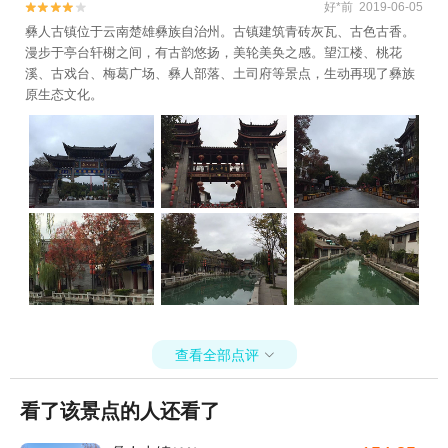
好*前 2019-06-05


彝人古镇位于云南楚雄彝族自治州。古镇建筑青砖灰瓦、古色古香。
漫步于亭台轩榭之间，有古韵悠扬，美轮美奂之感。望江楼、桃花
溪、古戏台、梅葛广场、彝人部落、土司府等景点，生动再现了彝族
原生态文化。
查看全部点评

看了该景点的人还看了