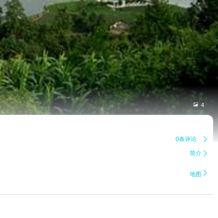

4
0条评论

简介


地图