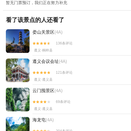
暂无门票预订，我们正在努力补充
看了该景点的人还看了
娄山关景区
(4A)
136条评论


遵义·桐梓县
遵义会议会址
(4A)
121条评论


遵义·遵义县
云门囤景区
(4A)
69条评论


遵义·遵义县
海龙屯
(4A)