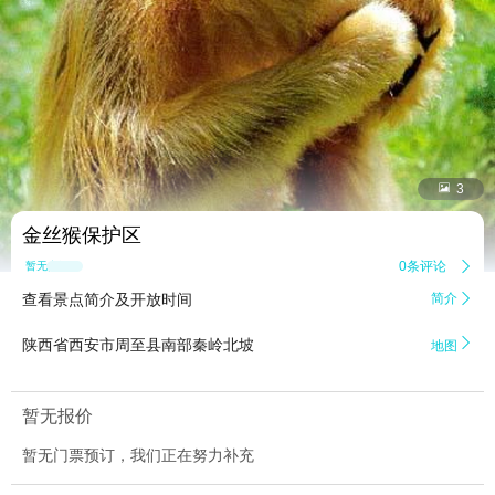


3
金丝猴保护区
0条评论

暂无点评
查看景点简介及开放时间
简介


陕西省西安市周至县南部秦岭北坡
地图
暂无报价
暂无门票预订，我们正在努力补充