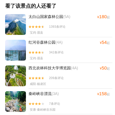
看了该景点的人还看了
180
太白山国家森林公园
(5A)
¥
起
1393条评论


宝鸡·眉县
54
红河谷森林公园
(4A)
¥
起
342条评论


宝鸡·眉县
50
西北农林科技大学博览园
(4A)
¥
起
209条评论


咸阳·杨凌区
158
秦岭峡谷漂流
(3A)
¥
起
7条评论


安康·秦岭峡谷乐园