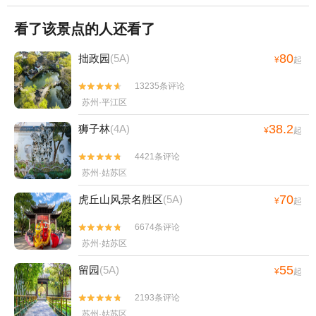
看了该景点的人还看了
80
拙政园
(5A)
¥
起
13235条评论


苏州·平江区
38.2
狮子林
(4A)
¥
起
4421条评论


苏州·姑苏区
70
虎丘山风景名胜区
(5A)
¥
起
6674条评论


苏州·姑苏区
55
留园
(5A)
¥
起
2193条评论


苏州·姑苏区