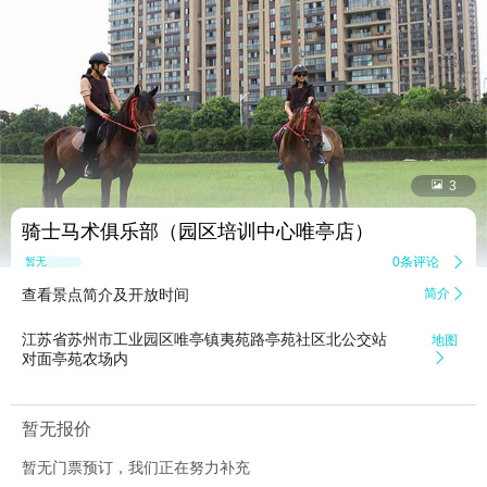


3
骑士马术俱乐部（园区培训中心唯亭店）
0条评论

暂无点评
查看景点简介及开放时间
简介

江苏省苏州市工业园区唯亭镇夷苑路亭苑社区北公交站
地图
对面亭苑农场内

暂无报价
暂无门票预订，我们正在努力补充