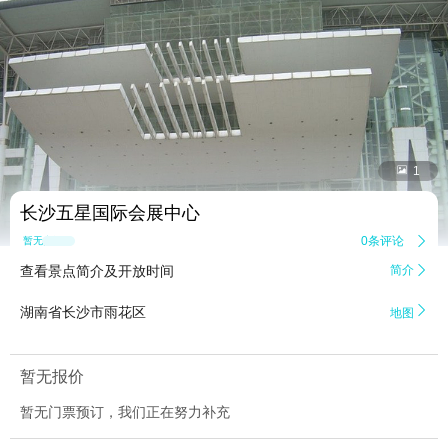


1
长沙五星国际会展中心
0条评论

暂无点评
查看景点简介及开放时间
简介


湖南省长沙市雨花区
地图
暂无报价
暂无门票预订，我们正在努力补充