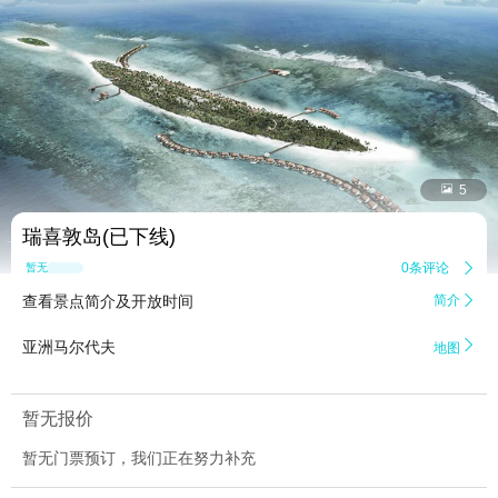


5
瑞喜敦岛(已下线)
0条评论

暂无点评
查看景点简介及开放时间
简介


亚洲马尔代夫
地图
暂无报价
暂无门票预订，我们正在努力补充