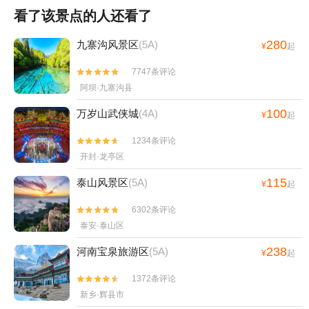
看了该景点的人还看了
280
九寨沟风景区
(5A)
¥
起
7747条评论


阿坝·九寨沟县
100
万岁山武侠城
(4A)
¥
起
1234条评论


开封·龙亭区
115
泰山风景区
(5A)
¥
起
6302条评论


泰安·泰山区
238
河南宝泉旅游区
(5A)
¥
起
1372条评论


新乡·辉县市