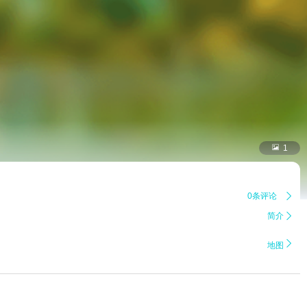

1
0条评论

简介


地图