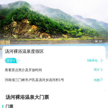


32
汤河裸浴温泉度假区
2.8
3条评论

分
查看景点简介及开放时间
简介


河南省三门峡市卢氏县汤河乡汤河村1号
地图
汤河裸浴温泉大门票
门票