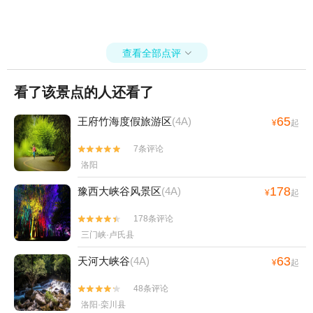
查看全部点评

看了该景点的人还看了
65
王府竹海度假旅游区
(4A)
¥
起
7条评论


洛阳
178
豫西大峡谷风景区
(4A)
¥
起
178条评论


三门峡·卢氏县
63
天河大峡谷
(4A)
¥
起
48条评论


洛阳·栾川县