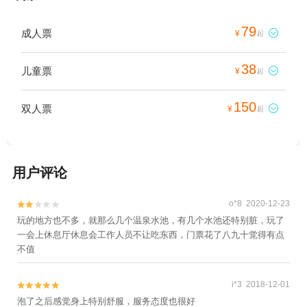
79
成人票

¥
起
38
儿童票

¥
起
150
双人票

¥
起
用户评论
o*8 2020-12-23


玩的地方也不多，就那么几个温泉水池，有几个水池还特别脏，玩了
一会上休息厅休息会工作人员不让吃东西，门票花了八九十觉得有点
不值
i*3 2018-12-01


泡了之后感觉身上特别舒服，服务态度也很好