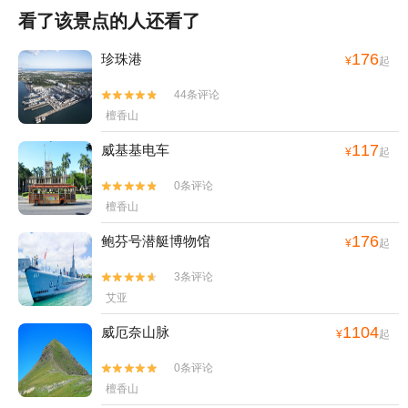
看了该景点的人还看了
176
珍珠港
¥
起
44条评论


檀香山
117
威基基电车
¥
起
0条评论


檀香山
176
鲍芬号潜艇博物馆
¥
起
3条评论


艾亚
1104
威厄奈山脉
¥
起
0条评论


檀香山