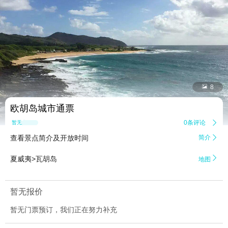


8
欧胡岛城市通票
0条评论

暂无点评
查看景点简介及开放时间
简介


夏威夷>瓦胡岛
地图
暂无报价
暂无门票预订，我们正在努力补充