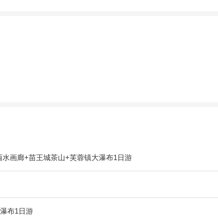
酉水画廊+苗王城茶山+芙蓉镇大瀑布1日游
瀑布1日游