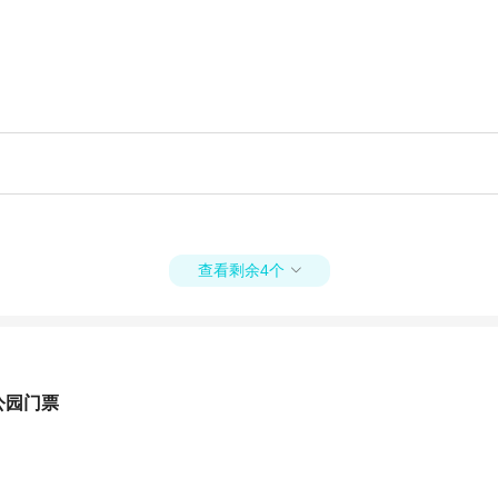
查看剩余4个

公园门票