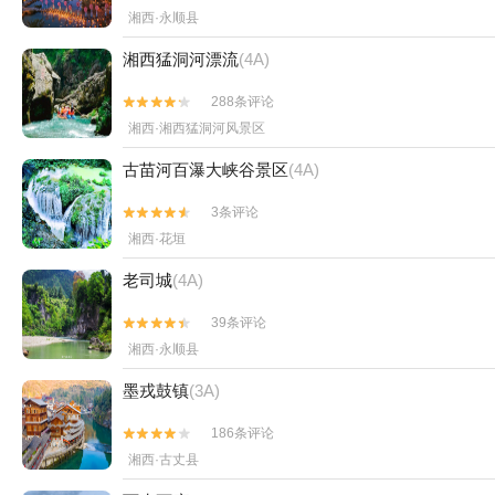
湘西·永顺县
湘西猛洞河漂流
(4A)
288条评论


湘西·湘西猛洞河风景区
古苗河百瀑大峡谷景区
(4A)
3条评论


湘西·花垣
老司城
(4A)
39条评论


湘西·永顺县
墨戎鼓镇
(3A)
186条评论


湘西·古丈县