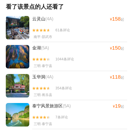
看了该景点的人还看了
158
云灵山
(4A)
¥
起
61条评论


南平·邵武市
150
金湖
(5A)
¥
起
1044条评论


三明·泰宁县
118
玉华洞
(4A)
¥
起
354条评论


三明·将乐县
19
泰宁风景旅游区
(5A)
¥
起
7条评论


三明·泰宁县