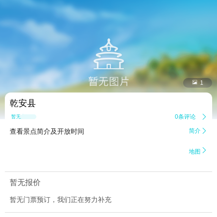


1
乾安县
0条评论

暂无点评
查看景点简介及开放时间
简介


地图
暂无报价
暂无门票预订，我们正在努力补充