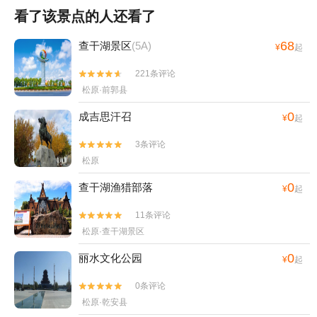
看了该景点的人还看了
68
查干湖景区
(5A)
¥
起
221条评论


松原·前郭县
0
成吉思汗召
¥
起
3条评论


松原
0
查干湖渔猎部落
¥
起
11条评论


松原·查干湖景区
0
丽水文化公园
¥
起
0条评论


松原·乾安县