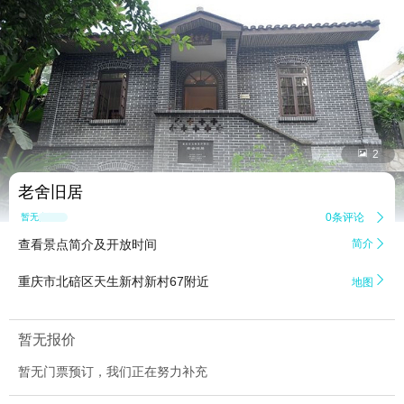


2
老舍旧居
0条评论

暂无点评
查看景点简介及开放时间
简介


重庆市北碚区天生新村新村67附近
地图
暂无报价
暂无门票预订，我们正在努力补充