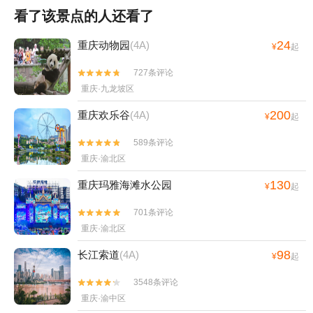
看了该景点的人还看了
24
重庆动物园
(4A)
¥
起
727条评论


重庆·九龙坡区
200
重庆欢乐谷
(4A)
¥
起
589条评论


重庆·渝北区
130
重庆玛雅海滩水公园
¥
起
701条评论


重庆·渝北区
98
长江索道
(4A)
¥
起
3548条评论


重庆·渝中区