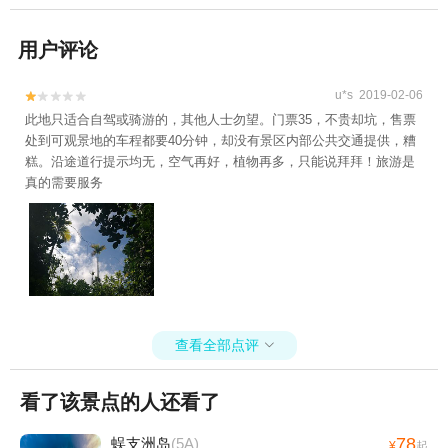
用户评论
u*s 2019-02-06


此地只适合自驾或骑游的，其他人士勿望。门票35，不贵却坑，售票
处到可观景地的车程都要40分钟，却没有景区内部公共交通提供，糟
糕。沿途道行提示均无，空气再好，植物再多，只能说拜拜！旅游是
真的需要服务
查看全部点评

看了该景点的人还看了
78
蜈支洲岛
(5A)
¥
起