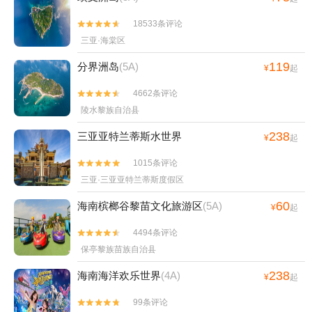
18533条评论


三亚·海棠区
119
分界洲岛
(5A)
¥
起
4662条评论


陵水黎族自治县
238
三亚亚特兰蒂斯水世界
¥
起
1015条评论


三亚·三亚亚特兰蒂斯度假区
60
海南槟榔谷黎苗文化旅游区
(5A)
¥
起
4494条评论


保亭黎族苗族自治县
238
海南海洋欢乐世界
(4A)
¥
起
99条评论

