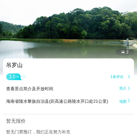


2
吊罗山
1.0
1条评论

分
查看景点简介及开放时间
简介


海南省陵水黎族自治县(距高速公路陵水开口处21公里)
地图
暂无报价
暂无门票预订，我们正在努力补充