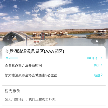


6
金鼎湖清泽溪风景区(AAA景区)
0条评论

暂无点评
查看景点简介及开放时间
简介


甘肃省酒泉市金塔县城西南5公里处
地图
暂无报价
暂无门票预订，我们正在努力补充