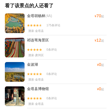
看了该景点的人还看了
70
金塔胡杨林
(4A)
¥
起
175条评论


酒泉·金塔县
12
祁连苇海景区
¥
起
0条评论


酒泉·肃州区
0
金波湖
¥
起
0条评论


酒泉·金塔县
0
金塔县博物馆
¥
起
0条评论


酒泉·金塔县