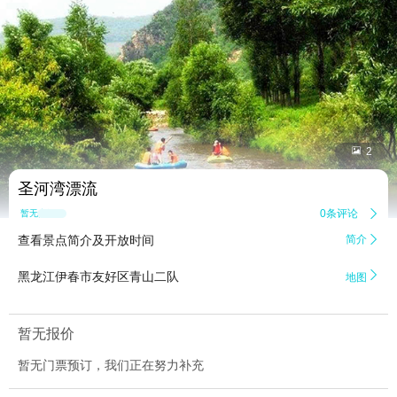


2
圣河湾漂流
0条评论

暂无点评
查看景点简介及开放时间
简介


黑龙江伊春市友好区青山二队
地图
暂无报价
暂无门票预订，我们正在努力补充