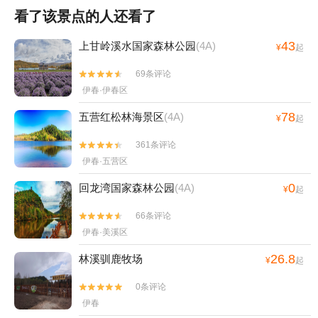
看了该景点的人还看了
43
上甘岭溪水国家森林公园
(4A)
¥
起
69条评论


伊春·伊春区
78
五营红松林海景区
(4A)
¥
起
361条评论


伊春·五营区
0
回龙湾国家森林公园
(4A)
¥
起
66条评论


伊春·美溪区
26.8
林溪驯鹿牧场
¥
起
0条评论


伊春