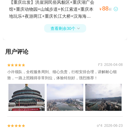
峡+山城步道+长江索道+重庆人民广场+解放
【重庆出发】洪崖洞民俗风貌区+重庆湖广会
碑步行街+重庆WFC会仙楼观景台+李子坝轻
88
馆+重庆动物园+山城步道+长江索道+重庆本

¥
起
轨站+重庆三峡游船+三峡垂直升船机+长江
地玩乐+夜游两江+重庆长江大桥+汉海海洋
游轮+小小三峡5日游
公园+朝天门广场+两江小渡+白象街1日游
查看剩余30个

用户评论
t*3 2026-04-08


小许领队，全程服务周到、细心负责，行程安排合理，讲解耐心细
致，一路上照顾得非常到位，体验特别好，强烈推荐！
o*4 2026-06-23

