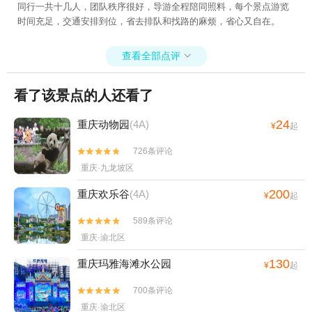
同行一共十几人，团队秩序很好，导游全程陪同照料，每个景点游览
时间充足，交通安排到位，省去排队和找路的麻烦，省心又自在。
查看全部点评

看了该景点的人还看了
24
重庆动物园
(4A)
¥
起
726条评论


重庆·九龙坡区
200
重庆欢乐谷
(4A)
¥
起
589条评论


重庆·渝北区
130
重庆玛雅海滩水公园
¥
起
700条评论


重庆·渝北区