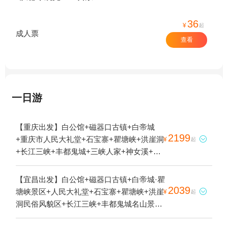
36
¥
起
成人票
查看
一日游
【重庆出发】白公馆+磁器口古镇+白帝城
2199
+重庆市人民大礼堂+石宝寨+瞿塘峡+洪崖洞

¥
起
+长江三峡+丰都鬼城+三峡人家+神女溪+三
峡大坝旅游区+巫峡+巫山小三峡+神女峰+山
城步道+重庆长江索道+重庆人民广场+解放
【宜昌出发】白公馆+磁器口古镇+白帝城·瞿
碑步行街+WFC会仙楼观景台+李子坝轻轨站
2039
塘峡景区+人民大礼堂+石宝寨+瞿塘峡+洪崖

¥
起
+重庆三峡游船+三峡垂直升船机+长江游轮5
洞民俗风貌区+长江三峡+丰都鬼城名山景区
日游
+三峡人家+三峡大坝旅游区+巫峡+巫山小三