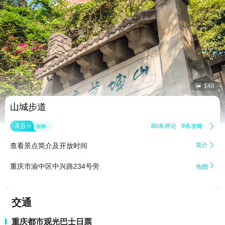


148
山城步道
4.6
80条评论
9条攻略

分
很棒
查看景点简介及开放时间
简介


重庆市渝中区中兴路234号旁
地图
交通
重庆都市观光巴士日票