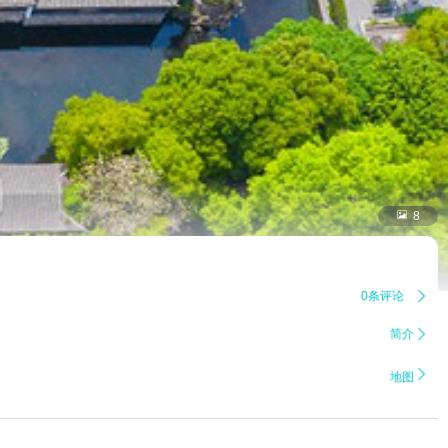

8
0条评论

简介


地图