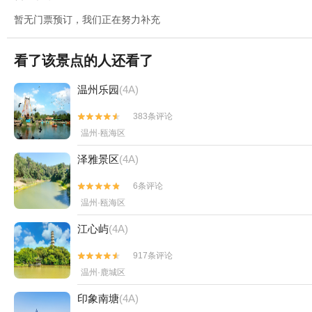
暂无门票预订，我们正在努力补充
看了该景点的人还看了
温州乐园
(4A)
383条评论


温州·瓯海区
泽雅景区
(4A)
6条评论


温州·瓯海区
江心屿
(4A)
917条评论


温州·鹿城区
印象南塘
(4A)