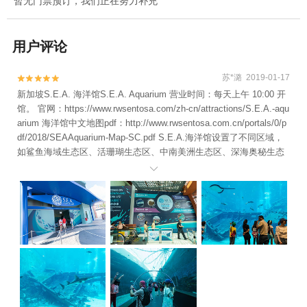
暂无门票预订，我们正在努力补充
用户评论
苏*潞 2019-01-17


新加坡S.E.A. 海洋馆S.E.A. Aquarium 营业时间：每天上午 10:00 开
馆。 官网：https://www.rwsentosa.com/zh-cn/attractions/S.E.A.-aqu
arium 海洋馆中文地图pdf：http://www.rwsentosa.com.cn/portals/0/p
df/2018/SEAAquarium-Map-SC.pdf S.E.A.海洋馆设置了不同区域，
如鲨鱼海域生态区、活珊瑚生态区、中南美洲生态区、深海奥秘生态
区等，展示了生活在爪哇海，马六甲海峡，孟加拉湾，阿拉伯海，红

海和东非等不同海域大约10万多只海洋生物。在这里可以近距离观察
海洋生物，探秘奇妙的海洋世界。 从入口进入，先看到一个沉船生态
区。沉船变成了鱼群的栖息地，焕发新生机。 往前走就到了鲨鱼区，
在这里能看到双髻鲨和护士鲨。 这几只鲨鱼就这么叠躺着，也不动，
引起大家围观。 鲨鱼区出来，头上还能看到鲨鱼游过。 珊瑚区，七彩
斑斓的珊瑚，周围有很多小鱼。 深海奥秘生态区，就是巨型水族观景
窗，大约长36米、高8.3米，看着很壮观。透过透明观景窗可以看到前
口蝠鲼、石斑鱼和各种小鱼，还有阳光透过水面投到水中，连水都在
荡漾着光芒。很多人就坐在地上看鱼群游来游去，仿佛忘记了时间，