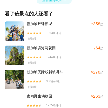
查看全部点评

太惊喜了，在一旁作为老阿姨的我也觉得太有爱啦。 馆内的海洋生物
是按地理位置来分布，从卡里马塔海峡和爪哇海、 马六甲 海峡和安
看了该景点的人还看了
达曼 海、孟加拉湾和拉克代夫海、波斯湾和阿拉伯海、 红海 、 东非
，到南 中国 海，完成了跨越全球的海洋旅程。 GET到这只巨型蟹的
强大气场了么，忽然想哼支小曲儿：眼睛瞪得像铜铃，射出闪电般的
358
新加坡环球影城
¥
起
精明~~~ 如果想要在海洋馆拍出很好看的人物照真的很难，特别是小
1963条评论
梦穿着一身“孕妇装”，但是这张例外！光感和角度都很棒，有种瞬间爱


上自己的冲动，要给胖洲加鸡腿。 又多了一张可以发出来得瑟的照片
新加坡
啦，感觉都等不及修图了呢~还好在海洋馆里面， 中国 移动的网也是
64
新加坡滨海湾花园
很不错的，满足了我这小小的愿望~随照随发啦~ 前方高能预
¥
起
警！！！！ 前方高能预警！！！！ 前方高能预警！！！！ 有密集恐
1744条评论


惧的胖洲吓了一跳，表示完全没法拍摄，小梦只好肩此重任！ 胖洲告
新加坡
诉我：越是生长在深海的鱼长相越难看，肤浅的我都是采用这个理论
来看鱼，这位深海老兄看的让人有些密集恐惧了。 这只略带忧郁神情
278
新加坡天际线斜坡滑车
¥
起
的小鱼“带妆”出境，蓝紫色的唇蜜和眼影很是带感。 各种色彩的珊瑚
和鱼儿看得人眼花缭乱，不得不感叹大自然的神奇。 海洋馆最大的特
368条评论


色是全球最大的海洋之窗，长36米、高8.3米的全球最大水族观景窗。
新加坡
站在巨大的玻璃窗前，看着游弋的各种海洋生物，你会被奥妙多姿的
海中奇境所震撼。 从浅水海鱼区再往前走，便是水母区啦！ 透明的水
263
夜间野生动物园
¥
起
母君伴随着射灯的颜色变换色彩，像是体内安装了无数条led灯，透过
身体清晰可见。这时的我眼睛几乎都要挨着玻璃窗，手随着它们的律
1275条评论

