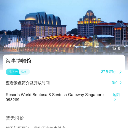


5
海事博物馆
4.7
27条评论

分
很棒
查看景点简介及开放时间
简介

Resorts World Sentosa 8 Sentosa Gateway Singapore
地图
098269

暂无报价