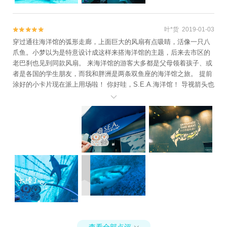
沉浸在这片蓝色世界里。这里下午4点有管理员喂食环节（周二至周
日）。 继续往前走是海洋圆厅，180度全视野观景，顶上还有鱼群游
过，而下面是儿童互动区，小朋友可以在此画画。 一边还有绘画比赛
叶*货 2019-01-03


的作品展示，看看小朋友眼中的海洋世界是怎样的呢。 再看一眼巨型
穿过通往海洋馆的弧形走廊，上面巨大的风扇有点吸睛，活像一只八
水族观景窗，继续往前走，来到水母区。 不同形态的水母像果冻Jelly
爪鱼。小梦以为是特意设计成这样来搭海洋馆的主题，后来去市区的
一样透明，怪不得叫Jelly Fish。 随着灯光变幻，水母的每一条纹路也
老巴刹也见到同款风扇。 来海洋馆的游客大多都是父母领着孩子、或
在变色，就像一场灯光秀，精致又迷人。 看到潜水员在清洁水里的石
者是各国的学生朋友，而我和胖洲是两条双鱼座的海洋馆之旅。 提前
头。 珊瑚里的小丑鱼，小朋友都在叫尼莫尼莫~~ 我们在看海洋生物
涂好的小卡片现在派上用场啦！ 你好哇，S.E.A.海洋馆！ 导视箭头也
时，这些动物是如何看待我们呢? 从水族馆出来已经12点多，我们就
是经过精心设计而成，各种海洋生物的剪影，很可爱！ 刚进入海洋馆

去吃午饭。
你会经过一个长长的全透明的半弧形顶走廊，可以看到鲨鱼和各种海
洋生物在你头顶游啊游，这体验真是太棒了！ 下面放几个gif让大家感
受一下： 安静幽兰的S.E.A.海洋馆瞬间让人进入了一个桃花源记般的
海底世界，沉醉在一片蔚蓝之中。 所有的鱼儿都和谐共处：有的正在
抱团酣睡，并不想搭理我们这些愚蠢的人类；有的小鱼依附在大鱼上
下，蠢萌地高速摇动着尾 巴生 怕跟不上； 还有的正张大嘴巴抢食物
的鳐鱼，潜入海底喂食的工作人员为了让我们看的更清楚，特意将食
物扔在顶部。有一只小蠢鱼几次吃食都没能 成功 ，围观的游客们哄堂
大笑，也有在一旁鼓励它的小朋友，画面很是可爱。 鳐鱼可爱的“笑
容”可以说是非常治愈了。 在这里，除了可以看到各种海洋生物，你也
会看到来自各国呆萌可爱的小萝莉和小正太噢，以及一直叫着“卡哇 伊
卡 哇伊”的 日本 妹子。 工作人员投食完毕后，跟小朋友们的吻别仪式