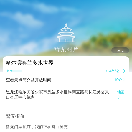


1
哈尔滨奥兰多水世界
0条评论

暂无点评
查看景点简介及开放时间
简介

黑龙江哈尔滨哈尔滨市奥兰多水世界南直路与长江路交叉
地图
口会展中心院内

暂无报价
暂无门票预订，我们正在努力补充