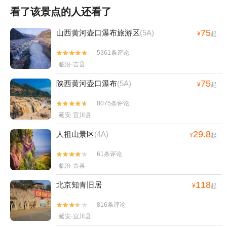
看了该景点的人还看了
75
山西黄河壶口瀑布旅游区
(5A)
¥
起
5361条评论


临汾·吉县
75
陕西黄河壶口瀑布
(5A)
¥
起
8075条评论


延安·宜川县
29.8
人祖山景区
(4A)
¥
起
61条评论


临汾·古县
118
北京知青旧居
¥
起
816条评论


延安·宜川县