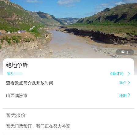


1
绝地争锋
0条评论

暂无点评
查看景点简介及开放时间
简介


山西临汾市
地图
暂无报价
暂无门票预订，我们正在努力补充