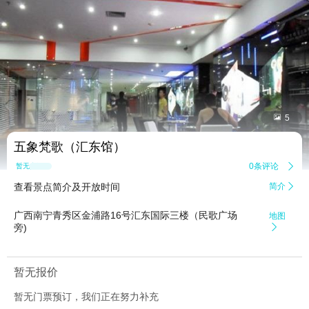


5
五象梵歌（汇东馆）
0条评论

暂无点评
查看景点简介及开放时间
简介

广西南宁青秀区金浦路16号汇东国际三楼（民歌广场
地图
旁)

暂无报价
暂无门票预订，我们正在努力补充