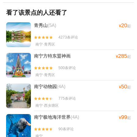
看了该景点的人还看了
20
青秀山
(5A)
¥
起
4273条评论


南宁·青秀区
285
南宁方特东盟神画
¥
起
500条评论


南宁·青秀区
50
南宁动物园
(4A)
¥
起
775条评论


南宁·西乡塘区
99
南宁极地海洋世界
(4A)
¥
起
90条评论


南宁