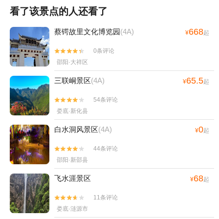
看了该景点的人还看了
668
蔡锷故里文化博览园
(4A)
¥
起
0条评论


邵阳·大祥区
65.5
三联峒景区
(4A)
¥
起
54条评论


娄底·新化县
0
白水洞风景区
(4A)
¥
起
44条评论


邵阳·新邵县
68
飞水涯景区
¥
起
11条评论


娄底·涟源市