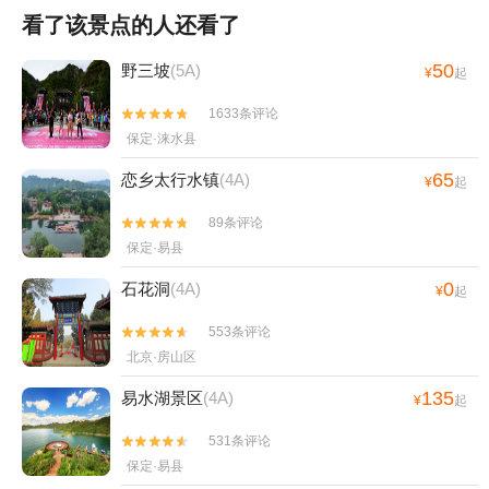
看了该景点的人还看了
50
野三坡
(5A)
¥
起
1633条评论


保定·涞水县
65
恋乡太行水镇
(4A)
¥
起
89条评论


保定·易县
0
石花洞
(4A)
¥
起
553条评论


北京·房山区
135
易水湖景区
(4A)
¥
起
531条评论


保定·易县