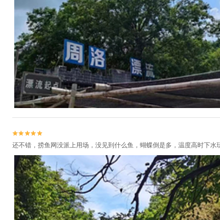


还不错，捞鱼网没派上用场，没见到什么鱼，蝴蝶倒是多，温度高时下水