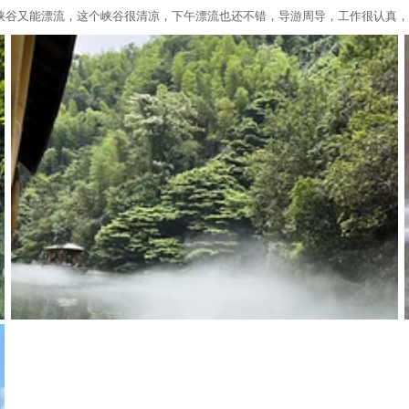
峡谷又能漂流，这个峡谷很清凉，下午漂流也还不错，导游周导，工作很认真，