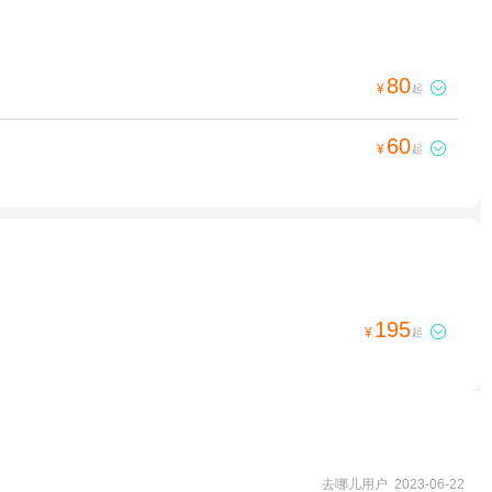
80

¥
起
60

¥
起
195

¥
起
去哪儿用户 2023-06-22