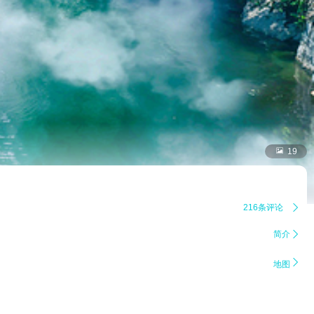

19
216条评论

简介


地图