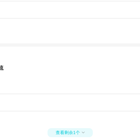
流
查看剩余1个
