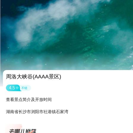
周洛大峡谷(AAAA景区)
4.5
分
不错
查看景点简介及开放时间
湖南省长沙市浏阳市社港镇石家湾