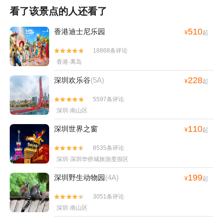
看了该景点的人还看了
510
香港迪士尼乐园
¥
起
18868条评论


香港·离岛
228
深圳欢乐谷
(5A)
¥
起
5597条评论


深圳·南山区
110
深圳世界之窗
¥
起
8535条评论


深圳·深圳华侨城旅游度假区
199
深圳野生动物园
(4A)
¥
起
3051条评论


深圳·南山区