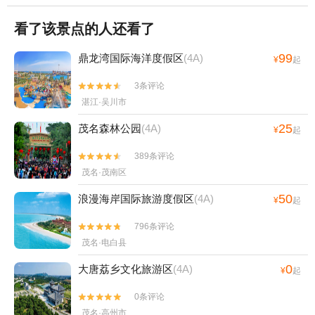
看了该景点的人还看了
99
鼎龙湾国际海洋度假区
(4A)
¥
起
3条评论


湛江·吴川市
25
茂名森林公园
(4A)
¥
起
389条评论


茂名·茂南区
50
浪漫海岸国际旅游度假区
(4A)
¥
起
796条评论


茂名·电白县
0
大唐荔乡文化旅游区
(4A)
¥
起
0条评论


茂名·高州市