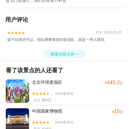
暂无门票预订，我们正在努力补充
用户评论
h*8 2019-03-25


孩子玩得还可以，但比赛整体组织较混乱，就是一帮人瞎玩
查看全部点评

看了该景点的人还看了
445.2
北京环球度假区
¥
起
3918条评论


北京·通州区
15
中国国家博物馆
¥
起
5925条评论

