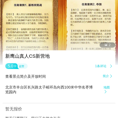


2
新鹰山真人CS新营地
5.0
1条评论

分
超赞
查看景点简介及开放时间
简介

北京市丰台区长兴路太子峪环岛向西100米中华名枣博
地图
览园内

暂无报价