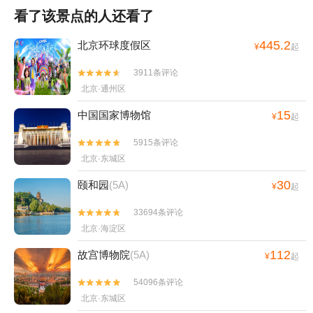
看了该景点的人还看了
445.2
北京环球度假区
¥
起
3911条评论


北京·通州区
15
中国国家博物馆
¥
起
5915条评论


北京·东城区
30
颐和园
(5A)
¥
起
33694条评论


北京·海淀区
112
故宫博物院
(5A)
¥
起
54096条评论


北京·东城区