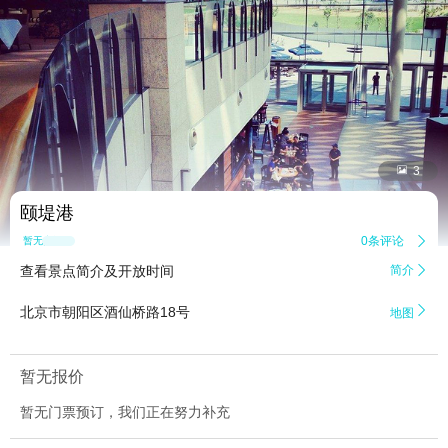


3
颐堤港
0条评论

暂无点评
查看景点简介及开放时间
简介


北京市朝阳区酒仙桥路18号
地图
暂无报价
暂无门票预订，我们正在努力补充