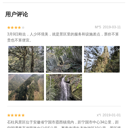
用户评论
M*5 2019-03-11


3月9日刚去，人少环境美，就是景区里的服务和设施差点，票价不算
贵也不算便宜。
x*l 2019-01-01


石柱风景区位于安徽省宁国市霞西镇境内，距宁国市中心34公里，距