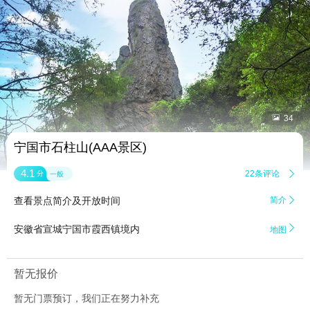


34
宁国市石柱山(AAA景区)
4.1
22条评论

分
一般
查看景点简介及开放时间
简介


安徽省宣城宁国市霞西镇境内
地图
暂无报价
暂无门票预订，我们正在努力补充