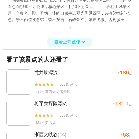
宁国溧黄高速甲路出口仅5公里，离青龙湾生态旅游区10公里，景区规
划总面积40平方公里，核心景区面积10平方公里。 石柱山风景区
是一个集奇、险、秀为一体的自然生态观光类风景区，共有5大核心景
点。景区内植被葱郁，森林茂密、石峰耸立、瀑布飞溅、古树参天，
气候宜人。

查看全部点评

看了该景点的人还看了
180
龙井峡漂流
¥
起
332条评论


杭州·浙西大龙湾景区
131.1
将军关探险漂流
¥
起
337条评论


湖州·安吉县
68
浙西大峡谷
(4A)
¥
起